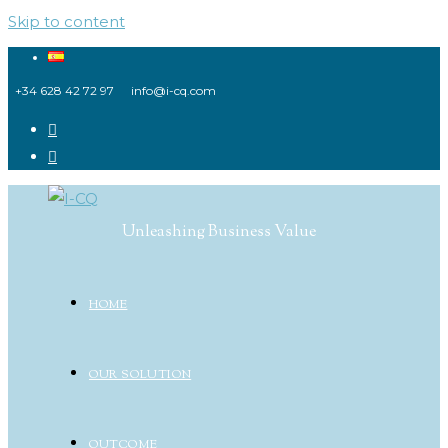
Skip to content
+34 628 42 72 97
info@i-cq.com
Unleashing Business Value
HOME
OUR SOLUTION
OUTCOME