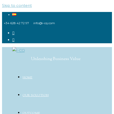
Skip to content
+34 628 42 72 97
info@i-cq.com
Unleashing Business Value
HOME
OUR SOLUTION
OUTCOME