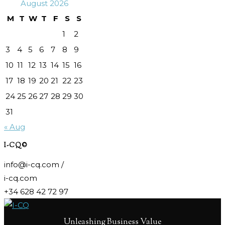
August 2026
M
T
W
T
F
S
S
1
2
3
4
5
6
7
8
9
10
11
12
13
14
15
16
17
18
19
20
21
22
23
24
25
26
27
28
29
30
31
« Aug
I-CQ©
info@i-cq.com /
i-cq.com
+34 628 42 72 97
Unleashing Business Value