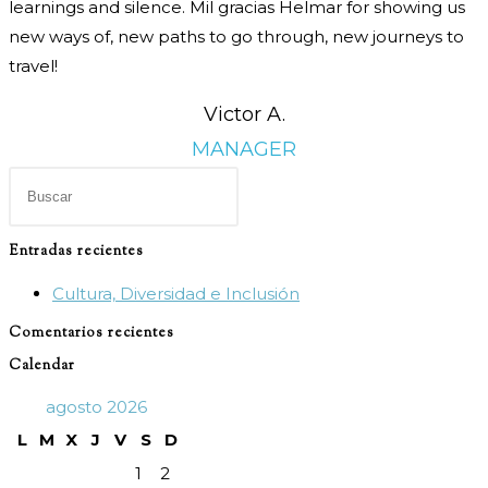
learnings and silence. Mil gracias Helmar for showing us
new ways of, new paths to go through, new journeys to
travel!
Victor A.
MANAGER
Pulsa
Escape
para
Entradas recientes
cerrar
Cultura, Diversidad e Inclusión
el
panel
Comentarios recientes
de
Calendar
búsqueda.
agosto 2026
L
M
X
J
V
S
D
1
2