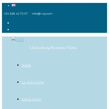
Ir
al
+34 628 42 72 97
info@i-cq.com
contenido
Unleashing Business Value
HOME
LA SOLUCIÓN
RESULTADO