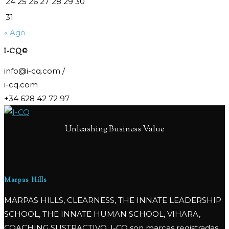
24
25
26
27
28
29
30
31
« Ago
I-CQ©
info@i-cq.com /
i-cq.com
+34 628 42 72 97
Unleashing Business Value
Marpas Hills
MARPAS HILLS, CLEARNESS, THE INNATE LEADERSHIP
SCHOOL, THE INNATE HUMAN SCHOOL, VIHARA,
COACHING SUSTRACTIVO, I-CQ son marcas registradas