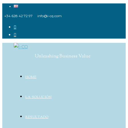
Ir
al
+34 628 42 72 97
info@i-cq.com
contenido
Unleashing Business Value
HOME
LA SOLUCIÓN
RESULTADO