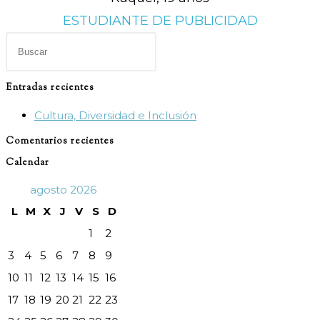
ESTUDIANTE DE PUBLICIDAD
Pulsa
Escape
para
Entradas recientes
cerrar
Cultura, Diversidad e Inclusión
el
panel
Comentarios recientes
de
Calendar
búsqueda.
agosto 2026
L
M
X
J
V
S
D
1
2
3
4
5
6
7
8
9
10
11
12
13
14
15
16
17
18
19
20
21
22
23