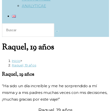
ANALYTICAE
Buscar
en
esta
Raquel, 19 años
web
Inicio
>
Raquel, 19 años
Raquel, 19 años
“Ha sido un día increíble y me he sorprendido a mí
misma y a mis padres muchas veces con mis decisiones,
¡muchas gracias por este viaje!”
Raquel, 19 años