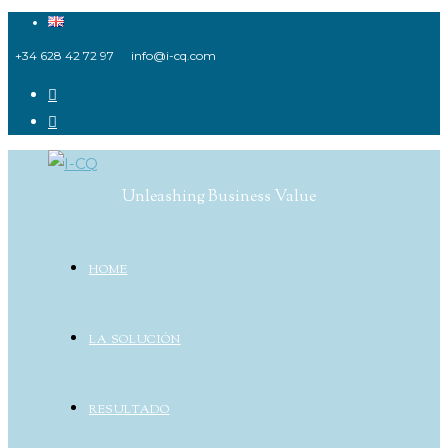
Ir
al
+34 628 42 72 97
info@i-cq.com
contenido
Unleashing Business Value
HOME
LA SOLUCIÓN
RESULTADO