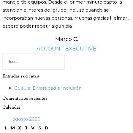
manejo de equipos. Desde el primer minuto capto la
atencion e interes del grupo, incluso cuando se
incorporaban nuevas personas. Muchas gracias Helmar ,
espero poder repetir algun dia
Marco C.
ACCOUNT EXECUTIVE
Pulsa
Escape
para
Entradas recientes
cerrar
Cultura, Diversidad e Inclusión
el
panel
Comentarios recientes
de
Calendar
búsqueda.
agosto 2026
L
M
X
J
V
S
D