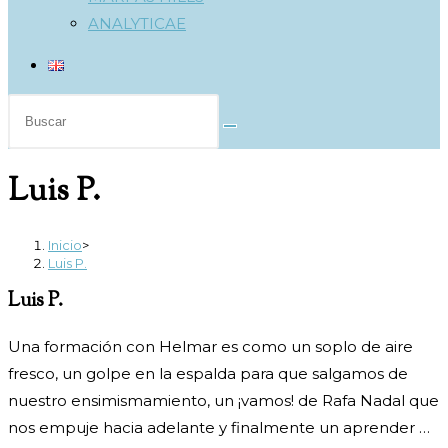
ANALYTICAE
Buscar
en
esta
Luis P.
web
Inicio
>
Luis P.
Luis P.
Una formación con Helmar es como un soplo de aire
fresco, un golpe en la espalda para que salgamos de
nuestro ensimismamiento, un ¡vamos! de Rafa Nadal que
nos empuje hacia adelante y finalmente un aprender …