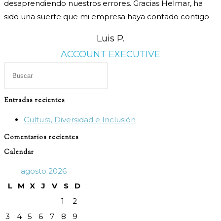
desaprendiendo nuestros errores. Gracias Helmar, ha
sido una suerte que mi empresa haya contado contigo
Luis P.
ACCOUNT EXECUTIVE
Pulsa
Escape
para
Entradas recientes
cerrar
Cultura, Diversidad e Inclusión
el
panel
Comentarios recientes
de
Calendar
búsqueda.
agosto 2026
L
M
X
J
V
S
D
1
2
3
4
5
6
7
8
9