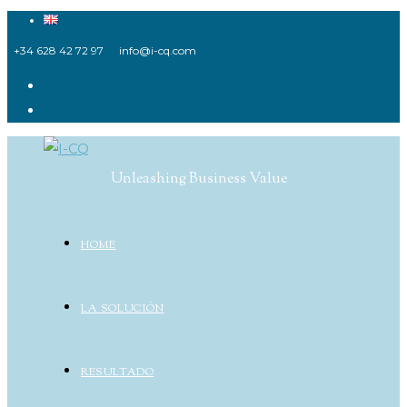
Ir
al
+34 628 42 72 97
info@i-cq.com
contenido
Unleashing Business Value
HOME
LA SOLUCIÓN
RESULTADO