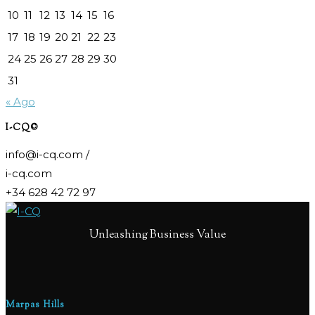
10
11
12
13
14
15
16
17
18
19
20
21
22
23
24
25
26
27
28
29
30
31
« Ago
I-CQ©
info@i-cq.com /
i-cq.com
+34 628 42 72 97
Unleashing Business Value
Marpas Hills