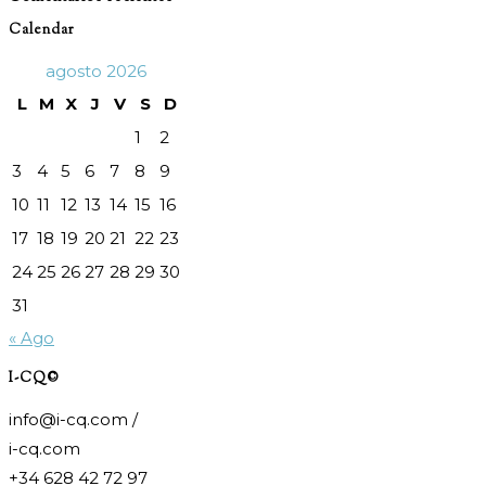
de
Calendar
búsqueda.
agosto 2026
L
M
X
J
V
S
D
1
2
3
4
5
6
7
8
9
10
11
12
13
14
15
16
17
18
19
20
21
22
23
24
25
26
27
28
29
30
31
« Ago
I-CQ©
info@i-cq.com /
i-cq.com
+34 628 42 72 97