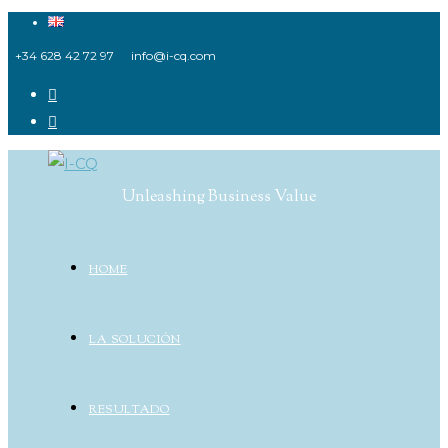
Ir
al
+34 628 42 72 97
info@i-cq.com
contenido
Unleashing Business Value
HOME
LA SOLUCIÓN
RESULTADO