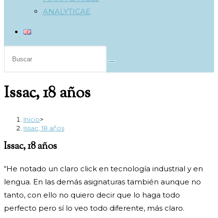
ANALYTICAE
Buscar
en
esta
Issac, 18 años
web
Inicio
>
Issac, 18 años
Issac, 18 años
“He notado un claro click en tecnología industrial y en
lengua. En las demás asignaturas también aunque no
tanto, con ello no quiero decir que lo haga todo
perfecto pero sí lo veo todo diferente, más claro.