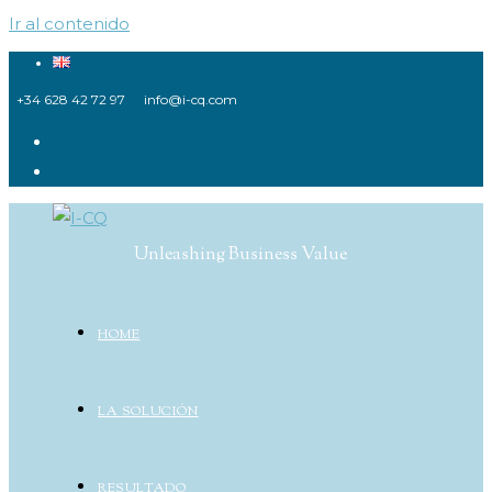
Ir al contenido
+34 628 42 72 97
info@i-cq.com
Unleashing Business Value
HOME
LA SOLUCIÓN
RESULTADO