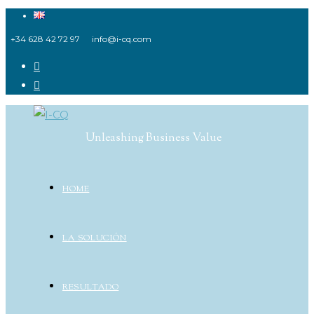
Ir
al
+34 628 42 72 97
info@i-cq.com
contenido
Unleashing Business Value
HOME
LA SOLUCIÓN
RESULTADO