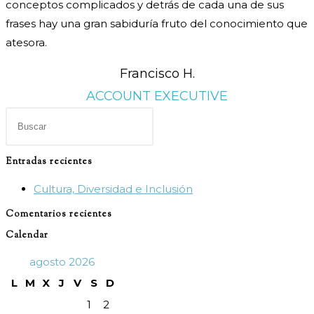
conceptos complicados y detrás de cada una de sus
frases hay una gran sabiduría fruto del conocimiento que
atesora.
Francisco H.
ACCOUNT EXECUTIVE
Pulsa
Escape
para
Entradas recientes
cerrar
Cultura, Diversidad e Inclusión
el
panel
Comentarios recientes
de
Calendar
búsqueda.
agosto 2026
L
M
X
J
V
S
D
1
2