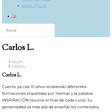
ANALYTICAE
Buscar
en
esta
Carlos L.
web
Inicio
>
Carlos L.
Carlos L.
Cuento ya casi 10 años recibiendo diferentes
formaciones impartidas por Helmar y la palabra
INSPIRACIÓN resume el final de cada curso. Su
generosidad va más allá de enseñar los contenidos,