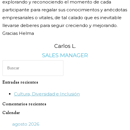
explorando y reconociendo el momento de cada
participante para regalar sus conocimientos y anécdotas
empresariales o vitales, de tal calado que es inevitable
llevarse deberes para seguir creciendo y mejorando.
Gracias Helma
Carlos L.
SALES MANAGER
Pulsa
Escape
para
Entradas recientes
cerrar
Cultura, Diversidad e Inclusión
el
panel
Comentarios recientes
de
Calendar
búsqueda.
agosto 2026