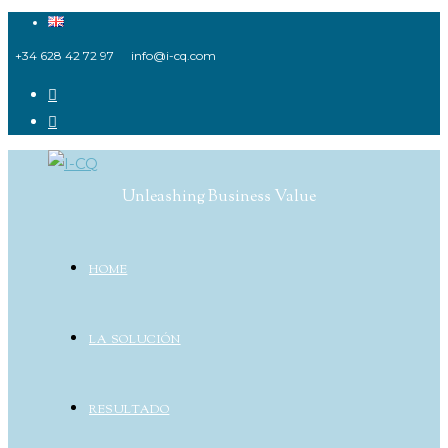
Ir
al
+34 628 42 72 97
info@i-cq.com
contenido
Unleashing Business Value
HOME
LA SOLUCIÓN
RESULTADO