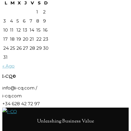
L
M
X
J
V
S
D
1
2
3
4
5
6
7
8
9
10
11
12
13
14
15
16
17
18
19
20
21
22
23
24
25
26
27
28
29
30
31
« Ago
I-CQ©
info@i-cq.com /
i-cq.com
+34 628 42 72 97
Unleashing Business Value