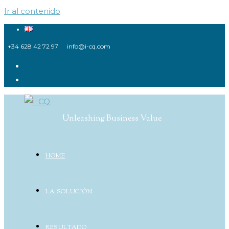
Ir al contenido
+34 628 42 72 97
info@i-cq.com
Unleashing Business Value
HOME
LA SOLUCIÓN
RESULTADO