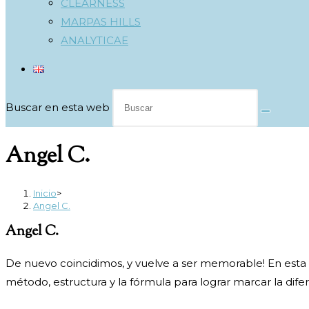
CLEARNESS
MARPAS HILLS
ANALYTICAE
Buscar en esta web
Angel C.
Inicio
>
Angel C.
Angel C.
De nuevo coincidimos, y vuelve a ser memorable! En esta
método,
estructura y la fórmula para lograr marcar la dife