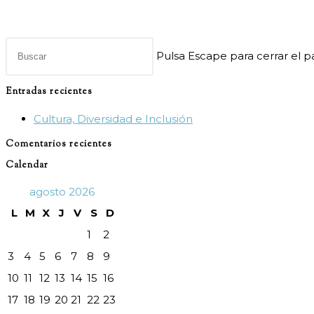
Pulsa Escape para cerrar el 
Entradas recientes
Cultura, Diversidad e Inclusión
Comentarios recientes
Calendar
agosto 2026
L
M
X
J
V
S
D
1
2
3
4
5
6
7
8
9
10
11
12
13
14
15
16
17
18
19
20
21
22
23