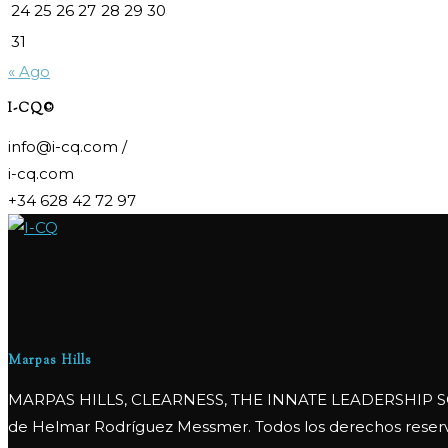
24
25
26
27
28
29
30
31
« Ago
I-CQ©
info@i-cq.com /
i-cq.com
+34 628 42 72 97
Marpas Hills
MARPAS HILLS, CLEARNESS, THE INNATE LEADERSHIP SC
de Helmar Rodríguez Messmer. Todos los derechos reser