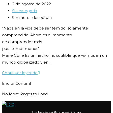
Publicación
2 de agosto de 2022
de
Categoría
Sin categoría
la
de
Tiempo
9 minutos de lectura
entrada:
la
de
“Nada en la vida debe ser temido, solamente
entrada:
lectura:
comprendido. Ahora es el momento
de comprender más,
para temer menos”
Marie Curie Es un hecho indiscutible que vivimos en un
mundo globalizado y en…
Cultura,
Continuar leyendo
Diversidad
End of Content
e
Inclusión
No More Pages to Load