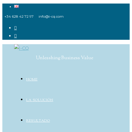
Ir
al
+34 628 42 72 97
info@i-cq.com
contenido
Unleashing Business Value
HOME
LA SOLUCIÓN
RESULTADO