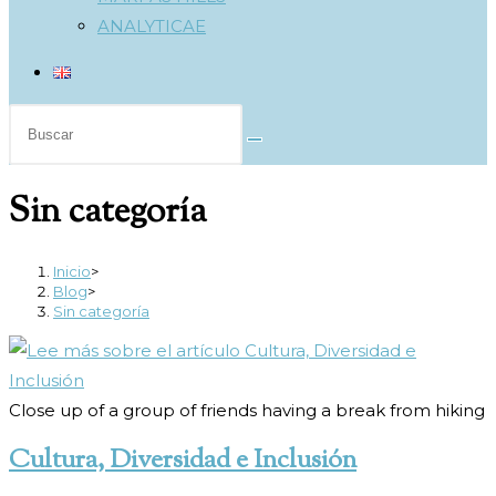
ANALYTICAE
Buscar
en
esta
Sin categoría
web
Inicio
>
Blog
>
Sin categoría
Close up of a group of friends having a break from hiking
Cultura, Diversidad e Inclusión